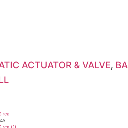
TIC ACTUATOR & VALVE
,
BA
LL
rca