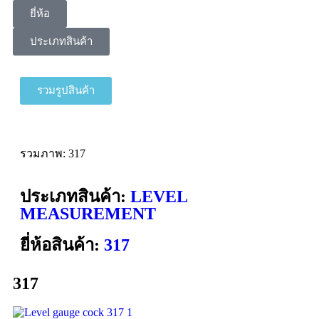
ยี่ห้อ
ประเภทสินค้า
รวมรูปสินค้า
รวมภาพ: 317
ประเภทสินค้า:
LEVEL
MEASUREMENT
ยี่ห้อสินค้า:
317
317