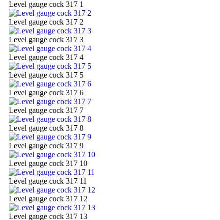
Level gauge cock 317 1
Level gauge cock 317 2
Level gauge cock 317 3
Level gauge cock 317 4
Level gauge cock 317 5
Level gauge cock 317 6
Level gauge cock 317 7
Level gauge cock 317 8
Level gauge cock 317 9
Level gauge cock 317 10
Level gauge cock 317 11
Level gauge cock 317 12
Level gauge cock 317 13